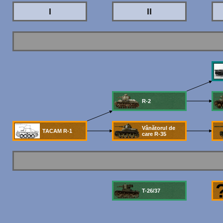
I
II
R-2
Vânătorul de
TACAM R-1
care R-35
T-26/37