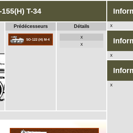
-155(H) T-34
Infor
x
Prédécesseurs
Détails
x
Infor
SO-122 (H) M-4
x
x
Infor
x