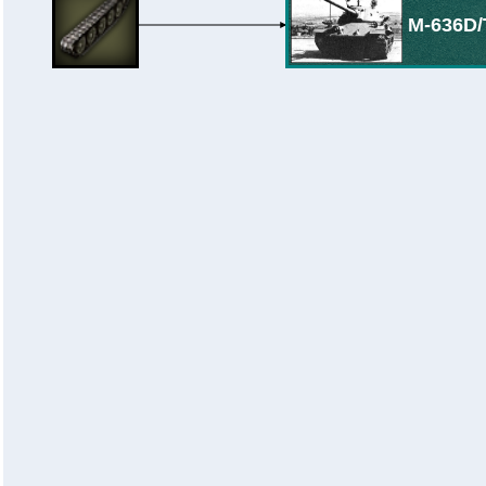
M-636D/