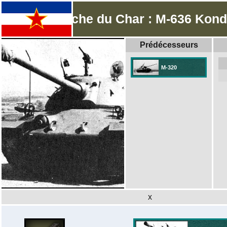
Fiche du Char : M-636 Kond
Prédécesseurs
M-320
x