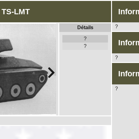
: TS-LMT
Infor
?
Détails
?
Infor
?
?
Infor
?