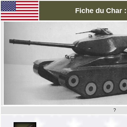
Fiche du Char 
?