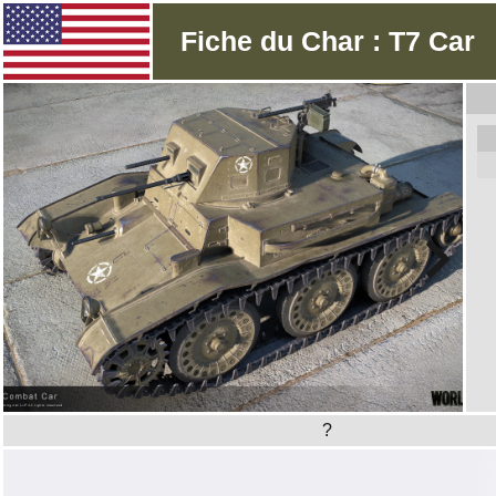
Fiche du Char : T7 Car
?