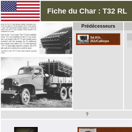
Fiche du Char : T32 RL
Prédécesseurs
Sd.Kfz.
251/Calliope
?