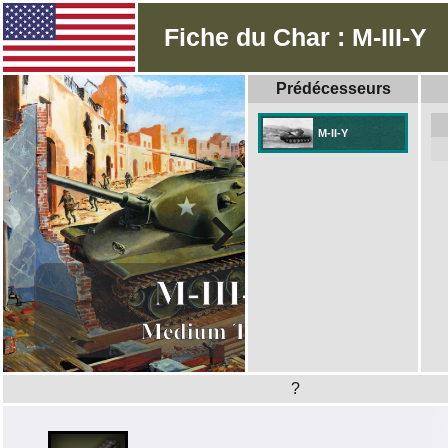
Fiche du Char : M-III-Y
Prédécesseurs
M-II-Y
?