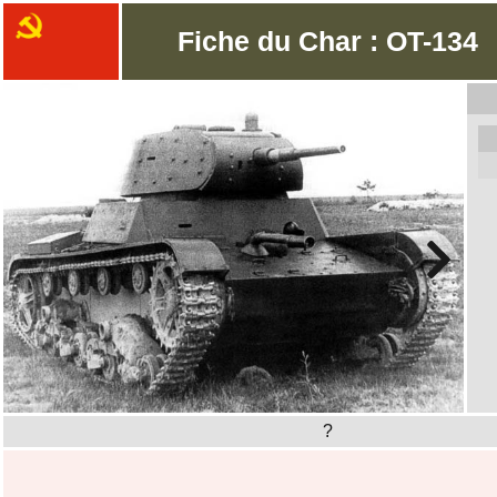
Fiche du Char : OT-134
?