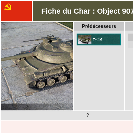
Fiche du Char : Object 90
Prédécesseurs
T-44M
?