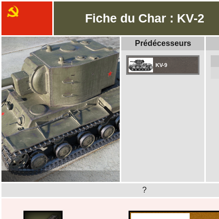
Fiche du Char : KV-2
Prédécesseurs
KV-9
?