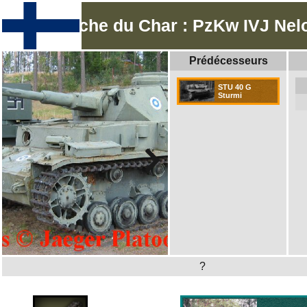
Fiche du Char : PzKw IVJ Nel
Prédécesseurs
STU 40 G
Sturmi
?