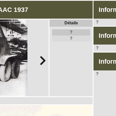
 AAC 1937
Infor
?
Détails
?
Infor
?
?
Infor
?