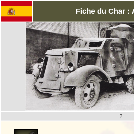
Fiche du Char :
?