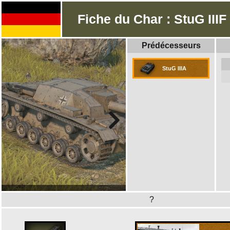
Fiche du Char : StuG IIIF
Prédécesseurs
StuG IIIA
?