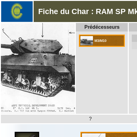
Fiche du Char : RAM SP Mk
Prédécesseurs
M3/M10
?