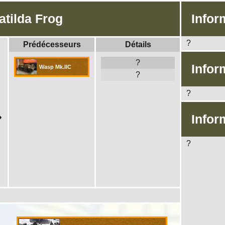
atilda Frog
Infor
?
Prédécesseurs
Détails
?
Infor
Wasp Mk.IIC
?
?
Infor
?