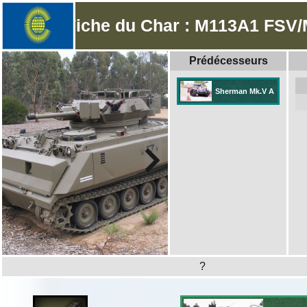
Fiche du Char : M113A1 FSV
Prédécesseurs
Sherman Mk.V A
?