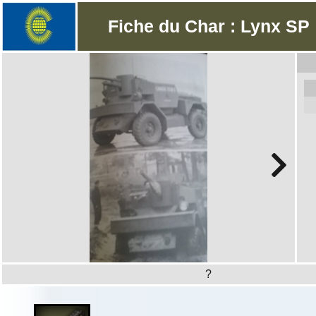
Fiche du Char : Lynx SP
?